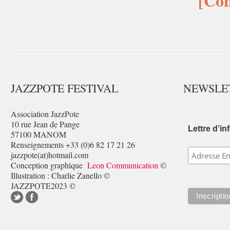
[Con
JAZZPOTE FESTIVAL
NEWSLE
Association JazzPote
10 rue Jean de Pange
Lettre d’in
57100 MANOM
Renseignements +33 (0)6 82 17 21 26
jazzpote(at)hotmail.com
Conception graphique
Leon Communication
©
Illustration : Charlie Zanello ©
JAZZPOTE2023 ©