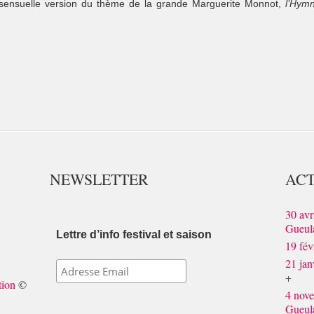
 sensuelle version du thème de la grande Marguerite Monnot,
l’Hymn
NEWSLETTER
ACT
30 avr
Gueul
Lettre d’info festival et saison
19 fév
21 ja
+
tion
©
4 nov
Gueul