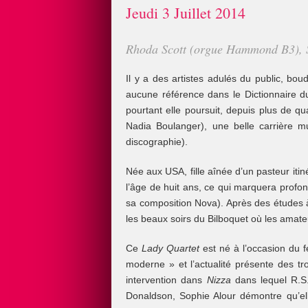
Jeudi 3 Juillet 2014
Rhoda Scott (orgue Hammond B3), Sop
Il y a des artistes adulés du public, bo
aucune référence dans le Dictionnaire du
pourtant elle poursuit, depuis plus de 
Nadia Boulanger), une belle carrière mu
discographie).
Née aux USA, fille aînée d’un pasteur iti
l’âge de huit ans, ce qui marquera profon
sa composition Nova). Après des études à
les beaux soirs du Bilboquet où les amate
Ce
Lady Quartet
est né à l’occasion du f
moderne » et l’actualité présente des tr
intervention dans
Nizza
dans lequel R.S.
Donaldson, Sophie Alour démontre qu’ell