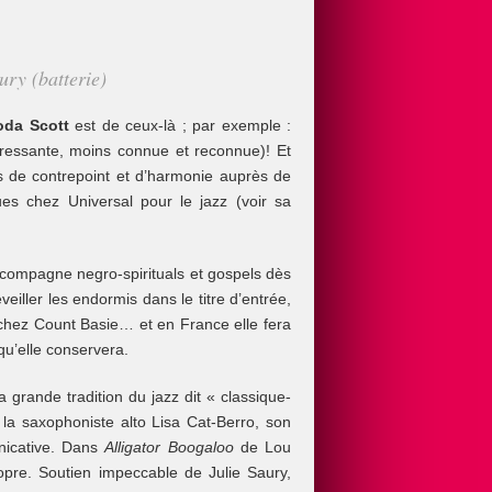
ry (batterie)
da Scott
est de ceux-là ; par exemple :
téressante, moins connue et reconnue)! Et
s de contrepoint et d’harmonie auprès de
ues chez Universal pour le jazz (voir sa
accompagne negro-spirituals et gospels dès
iller les endormis dans le titre d’entrée,
 chez Count Basie… et en France elle fera
qu’elle conservera.
 grande tradition du jazz dit « classique-
 la saxophoniste alto Lisa Cat-Berro, son
nicative. Dans
Alligator Boogaloo
de Lou
opre. Soutien impeccable de Julie Saury,