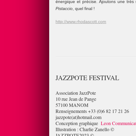
énergique et précise. Ajoutons une très
Pistaccio
, quel final !
http://www.rhodascott.com
JAZZPOTE FESTIVAL
Association JazzPote
10 rue Jean de Pange
57100 MANOM
Renseignements +33 (0)6 82 17 21 26
jazzpote(at)hotmail.com
Conception graphique
Leon Communica
Illustration : Charlie Zanello ©
JAZZPOTE2023 ©