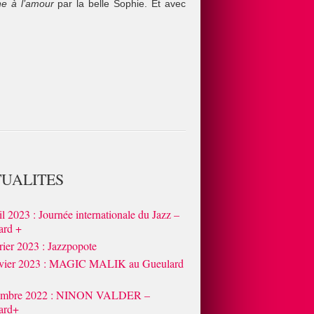
e à l’amour
par la belle Sophie. Et avec
UALITES
il 2023 : Journée internationale du Jazz –
ard +
rier 2023 : Jazzpopote
nvier 2023 : MAGIC MALIK au Gueulard
embre 2022 : NINON VALDER –
ard+