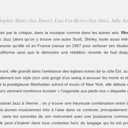
hie Alour (Sax Tenor), Lisa Cat-Berro (Sax Alto), Julie Sau
udés par la critique, dans la musique comme dans les autres arts.
Rho
 Jazz (alors qu’on y trouve une autre Scott, Shirley, toute aussi in
quarante qu’elle vit en France (venue en 1967 pour achever ses étude
ltiforme ainsi que le démontre une réédition récente de huit disq
nérant, elle grandit dans l’ambiance des églises noires de la côte Est, 
dément son style (son solo gorgé d’un swing à secouer les morts et réve
 la prestigieuse Manhattan school of music of New York, elle débute
urs viennent nombreux écouter « l’organiste aux pieds nus » étiquette 
estival Jazz à Vienne ; on y trouve une heureuse combinaison entre la
ois jeunes musiciennes très à l’aise dans ce contexte, principalement
 varie les sonorités de son instrument avec une jouissance commu
e peut s’insérer dans tous contextes hors du langage qui lui est pr