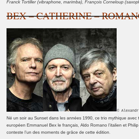
F
ranck Tortiller (vibraphone, marimba), François Corneloup (saxo
BEX – CATHERINE – ROMA
© Alexandr
Né un soir au Sunset dans les années 1990, ce trio mythique avec 
européen Emmanuel Bex le français, Aldo Romano l’italien et Philip
conteste l’un des moments de grâce de cette édition.