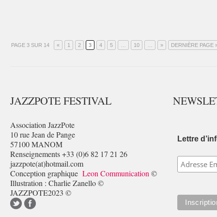
PAGE 3 SUR 14
«
1
2
3
4
5
…
10
…
»
DERNIÈRE PAGE 
JAZZPOTE FESTIVAL
NEWSLE
Association JazzPote
10 rue Jean de Pange
Lettre d’in
57100 MANOM
Renseignements +33 (0)6 82 17 21 26
jazzpote(at)hotmail.com
Conception graphique
Leon Communication
©
Illustration : Charlie Zanello ©
JAZZPOTE2023 ©