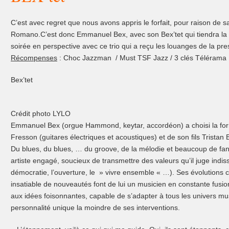
C’est avec regret que nous avons appris le forfait, pour raison de sa
Romano.C’est donc Emmanuel Bex, avec son Bex’tet qui tiendra la scè
soirée en perspective avec ce trio qui a reçu les louanges de la pre
Récompenses
: Choc Jazzman / Must TSF Jazz / 3 clés Télérama
Bex’tet
Crédit photo LYLO
Emmanuel Bex (orgue Hammond, keytar, accordéon) a choisi la for
Fresson (guitares électriques et acoustiques) et de son fils Tristan B
Du blues, du blues, … du groove, de la mélodie et beaucoup de fa
artiste engagé, soucieux de transmettre des valeurs qu’il juge indiss
démocratie, l’ouverture, le » vivre ensemble « …). Ses évolutions c
insatiable de nouveautés font de lui un musicien en constante fusi
aux idées foisonnantes, capable de s’adapter à tous les univers m
personnalité unique la moindre de ses interventions.